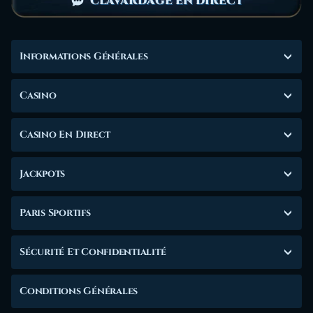
CLAVARDAGE EN DIRECT
Informations Générales
Casino
Casino En Direct
Jackpots
Paris Sportifs
Sécurité Et Confidentialité
Conditions Générales