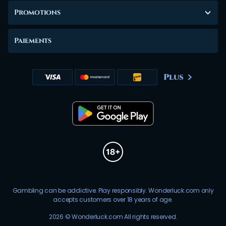
Promotions
Paiements
Plus
Gambling can be addictive. Play responsibly. Wonderluck.com only
accepts customers over 18 years of age.
2026 © Wonderluck.com All rights reserved.