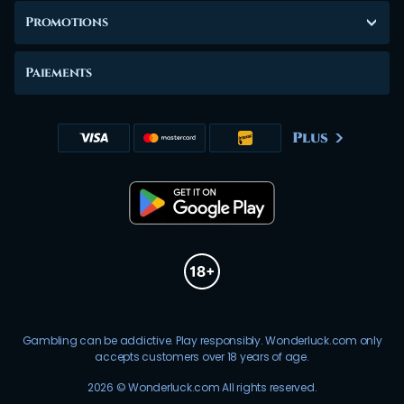
Promotions
Paiements
Plus
Gambling can be addictive. Play responsibly. Wonderluck.com only
accepts customers over 18 years of age.
2026 © Wonderluck.com All rights reserved.