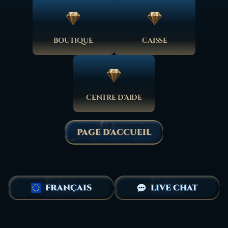
BOUTIQUE
CAISSE
CENTRE D'AIDE
PAGE D'ACCUEIL
FRANÇAIS
LIVE CHAT