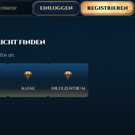
Anbieter
EINLOGGEN
REGISTRIEREN
nicht finden
tte an.
KASSE
HILFEZENTRUM