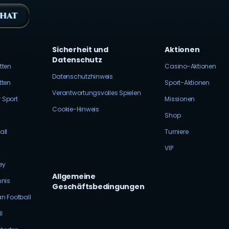
CHAT
Sicherheit und
Aktionen
Datenschutz
tten
Casino-Aktionen
Datenschutzhinweis
tten
Sport-Aktionen
Verantwortungsvolles Spielen
r Sport
Missionen
Cookie-Hinweis
Shop
all
Turniere
VIP
ey
Allgemeine
nnis
Geschäftsbedingungen
n Football
l