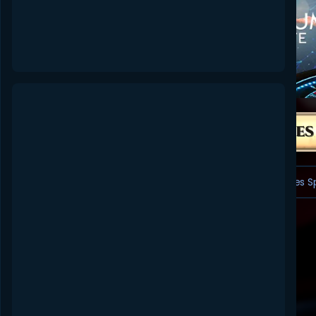
UM ECHTES
Leider hat dieses 