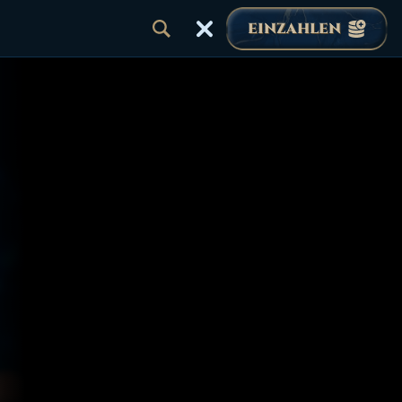
EINZAHLEN