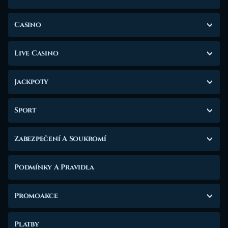
Casino
Live Casino
Jackpoty
Sport
Zabezpečení A Soukromí
Podmínky A Pravidla
Promoakce
Platby