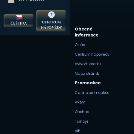
CENTRUM
ČEŠTINA
NÁPOVĚDY
Obecné
informace
O nás
Centrum nápovědy
Vytvořit zkratku
Mapa stránek
Promoakce
Casino promoakce
Výzvy
Obchod
Turnaje
VIP