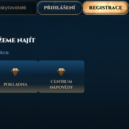
oskytovatelé
PŘIHLÁŠENÍ
REGISTRACE
eme najít
ekce.
CENTRUM
POKLADNA
NÁPOVĚDY