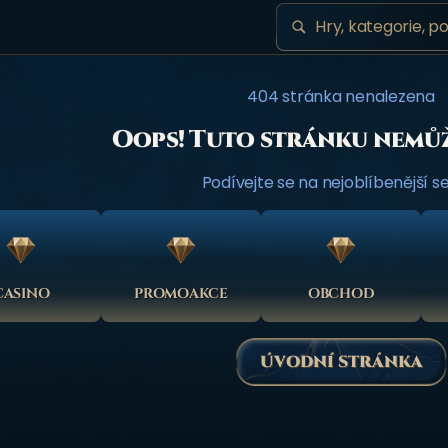
Hry, kategorie, p
404 stránka nenalezena
Oops! Tuto stránku nemůž
Podívejte se na nejoblíbenější s
CASINO
PROMOAKCE
OBCHOD
ÚVODNÍ STRÁNKA