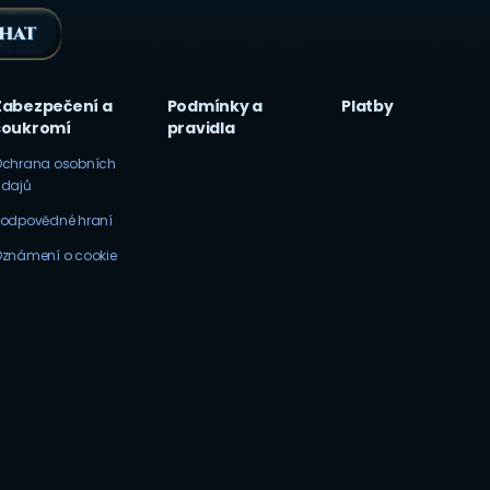
CHAT
Zabezpečení a
Podmínky a
Platby
soukromí
pravidla
chrana osobních
dajů
odpovědné hraní
známení o cookie