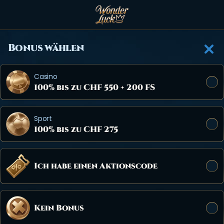
Bonus wählen
Casino
100% bis zu CHF 550 + 200 FS
Sport
100% bis zu CHF 275
Ich habe einen Aktionscode
Kein Bonus