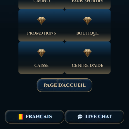
CASINO
PARIS SPORTIFS
PROMOTIONS
BOUTIQUE
CAISSE
CENTRE D'AIDE
PAGE D'ACCUEIL
FRANÇAIS
LIVE CHAT