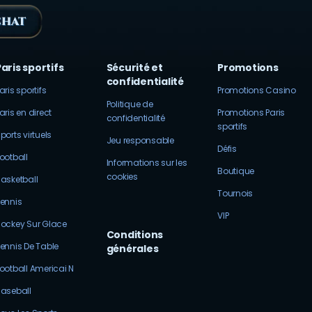
CHAT
aris sportifs
Sécurité et
Promotions
confidentialité
aris sportifs
Promotions Casino
Politique de
aris en direct
Promotions Paris
confidentialité
sportifs
ports virtuels
Jeu responsable
Défis
ootball
Informations sur les
Boutique
cookies
asketball
Tournois
ennis
VIP
ockey Sur Glace
Conditions
ennis De Table
générales
ootball Americai N
aseball