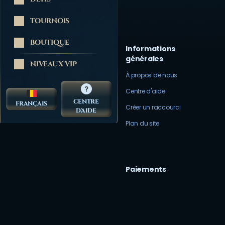
TOURNOIS
BOUTIQUE
Informations
générales
NIVEAUX VIP
À propos de nous
Centre d'aide
CENTRE
FRANÇAIS
Créer un raccourci
D'AIDE
Plan du site
Paiements