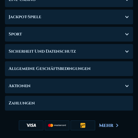
Jackpot-Spiele
Sport
Sicherheit Und Datenschutz
Allgemeine Geschäftsbedingungen
Aktionen
Zahlungen
Mehr