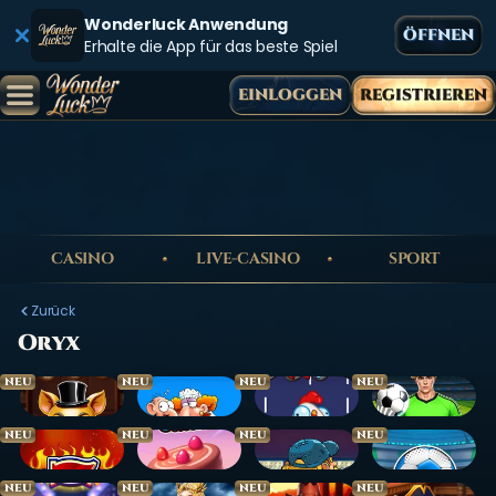
Wonderluck Anwendung
ÖFFNEN
Erhalte die App für das beste Spiel
EINLOGGEN
REGISTRIEREN
CASINO
LIVE-CASINO
SPORT
Zurück
Oryx
NEU
NEU
NEU
NEU
NEU
NEU
NEU
NEU
NEU
NEU
NEU
NEU