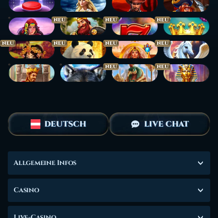
NEU
NEU
NEU
NEU
NEU
NEU
NEU
NEU
NEU
DEUTSCH
LIVE CHAT
Allgemeine Infos
Casino
Live-Casino