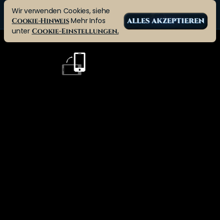
Wir verwenden Cookies, siehe
Mehr Infos
Cookie-Hinweis
ALLES AKZEPTIEREN
unter
Cookie-Einstellungen.