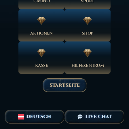
CASINO
SPORT
AKTIONEN
SHOP
KASSE
HILFEZENTRUM
STARTSEITE
DEUTSCH
LIVE CHAT